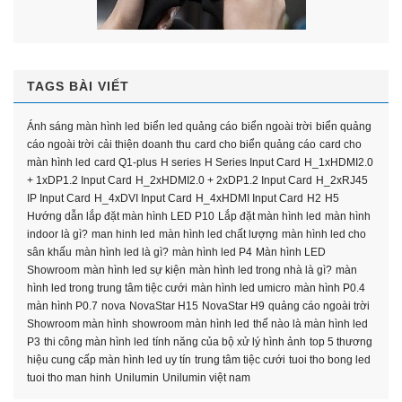
TAGS BÀI VIẾT
Ánh sáng màn hình led
biển led quảng cáo
biển ngoài trời
biển quảng
cáo ngoài trời
cải thiện doanh thu
card cho biển quảng cáo
card cho
màn hình led
card Q1-plus
H series
H Series Input Card
H_1xHDMI2.0
+ 1xDP1.2 Input Card
H_2xHDMI2.0 + 2xDP1.2 Input Card
H_2xRJ45
IP Input Card
H_4xDVI Input Card
H_4xHDMI Input Card
H2
H5
Hướng dẫn lắp đặt màn hình LED P10
Lắp đặt màn hình led
màn hình
indoor là gì?
man hinh led
màn hình led chất lượng
màn hình led cho
sân khấu
màn hình led là gì?
màn hình led P4
Màn hình LED
Showroom
màn hình led sự kiện
màn hình led trong nhà là gì?
màn
hình led trong trung tâm tiệc cưới
màn hình led umicro
màn hình P0.4
màn hình P0.7
nova
NovaStar H15
NovaStar H9
quảng cáo ngoài trời
Showroom màn hình
showroom màn hình led
thế nào là màn hình led
P3
thi công màn hình led
tính năng của bộ xử lý hình ảnh
top 5 thương
hiệu cung cấp màn hình led uy tín
trung tâm tiệc cưới
tuoi tho bong led
tuoi tho man hinh
Unilumin
Unilumin việt nam