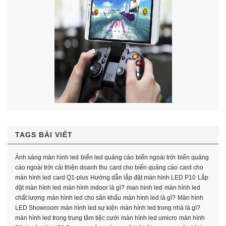
TAGS BÀI VIẾT
Ánh sáng màn hình led
biển led quảng cáo
biển ngoài trời
biển quảng
cáo ngoài trời
cải thiện doanh thu
card cho biển quảng cáo
card cho
màn hình led
card Q1-plus
Hướng dẫn lắp đặt màn hình LED P10
Lắp
đặt màn hình led
màn hình indoor là gì?
man hinh led
màn hình led
chất lượng
màn hình led cho sân khấu
màn hình led là gì?
Màn hình
LED Showroom
màn hình led sự kiện
màn hình led trong nhà là gì?
màn hình led trong trung tâm tiệc cưới
màn hình led umicro
màn hình