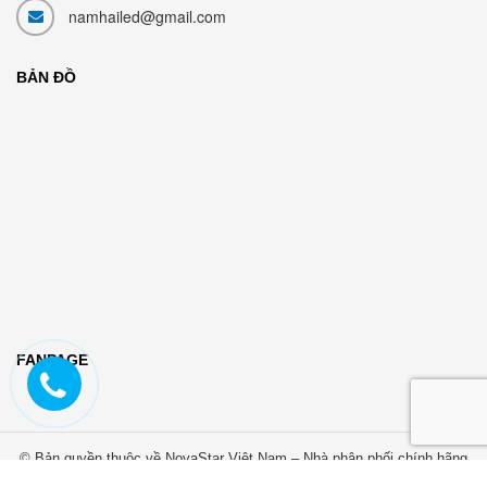
namhailed@gmail.com
BẢN ĐỒ
FANPAGE
© Bản quyền thuộc về NovaStar Việt Nam – Nhà phân phối chính hãng
Nam Hải LED
Cung cấp bởi