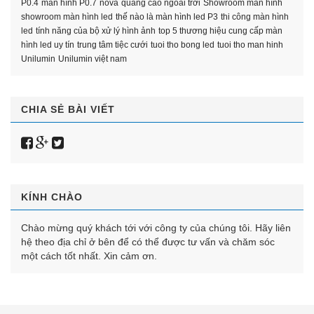
P0.4
màn hình P0.7
nova
quảng cáo ngoài trời
Showroom màn hình
showroom màn hình led
thế nào là màn hình led P3
thi công màn hình
led
tính năng của bộ xử lý hình ảnh
top 5 thương hiệu cung cấp màn
hình led uy tín
trung tâm tiệc cưới
tuoi tho bong led
tuoi tho man hinh
Unilumin
Unilumin việt nam
CHIA SẺ BÀI VIẾT
KÍNH CHÀO
Chào mừng quý khách tới với công ty của chúng tôi. Hãy liên
hệ theo địa chỉ ở bên để có thể được tư vấn và chăm sóc
một cách tốt nhất. Xin cảm ơn.