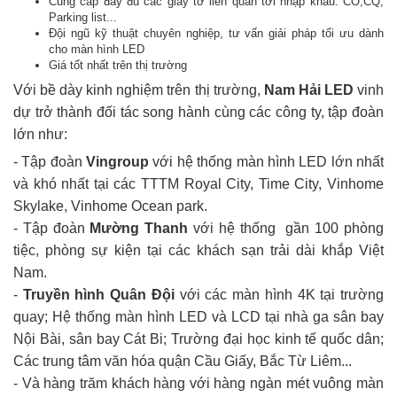
Cung cấp đầy đủ các giấy tờ liên quan tới nhập khẩu: CO,CQ,
Parking list...
Đội ngũ kỹ thuật chuyên nghiệp, tư vấn giải pháp tối ưu dành
cho màn hình LED
Giá tốt nhất trên thị trường
Với bề dày kinh nghiệm trên thị trường,
Nam Hải LED
vinh
dự trở thành đối tác song hành cùng các công ty, tập đoàn
lớn như:
- Tập đoàn
Vingroup
với hệ thống màn hình LED lớn nhất
và khó nhất tại các TTTM Royal City, Time City, Vinhome
Skylake, Vinhome Ocean park.
- Tập đoàn
Mường Thanh
với hệ thống gần 100 phòng
tiệc, phòng sự kiện tại các khách sạn trải dài khắp Việt
Nam.
-
Truyền hình Quân Đội
với các màn hình 4K tại trường
quay; Hệ thống màn hình LED và LCD tại nhà ga sân bay
Nội Bài, sân bay Cát Bi; Trường đại học kinh tế quốc dân;
Các trung tâm văn hóa quận Cầu Giấy, Bắc Từ Liêm...
- Và hàng trăm khách hàng với hàng ngàn mét vuông màn